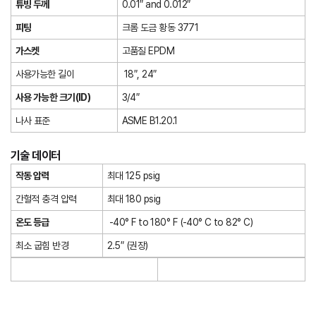
튜빙 두께
0.01″ and 0.012″
피팅
크롬 도금 황동 3771
가스켓
고품질 EPDM
사용가능한 길이
18″, 24″
사용 가능한 크기(ID)
3/4″
나사 표준
ASME B1.20.1
기술 데이터
작동 압력
최대 125 psig
간헐적 충격 압력
최대 180 psig
온도 등급
-40° F to 180° F (-40° C to 82° C)
최소 굽힘 반경
2.5″ (권장)