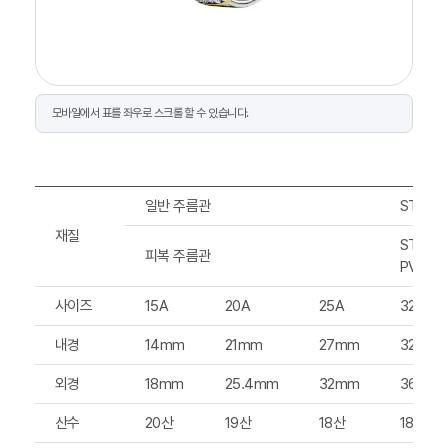
일반 주름관
STS30
재질
STS304
피복 주름관
PVC
사이즈
15A
20A
25A
32A
내경
14mm
21mm
27mm
32mm
외경
18mm
25.4mm
32mm
36.8m
산수
20산
19산
18산
18산