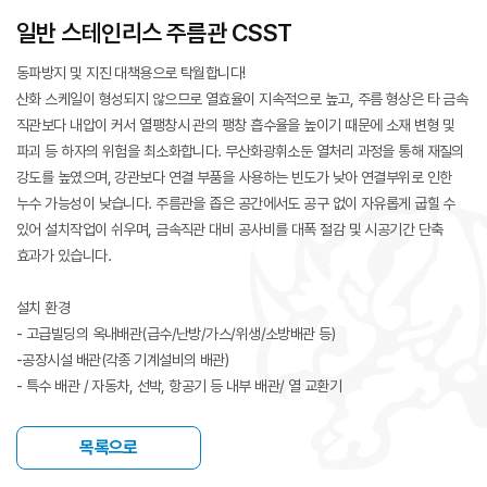
일반 스테인리스 주름관 CSST
동파방지 및 지진 대책용으로 탁월합니다!
산화 스케일이 형성되지 않으므로 열효율이 지속적으로 높고, 주름 형상은 타 금속
직관보다 내압이 커서 열팽창시 관의 팽창 흡수율을 높이기 때문에 소재 변형 및
파괴 등 하자의 위험을 최소화합니다. 무산화광휘소둔 열처리 과정을 통해 재질의
강도를 높였으며, 강관보다 연결 부품을 사용하는 빈도가 낮아 연결부위로 인한
누수 가능성이 낮습니다. 주름관을 좁은 공간에서도 공구 없이 자유롭게 굽힐 수
있어 설치작업이 쉬우며, 금속직관 대비 공사비를 대폭 절감 및 시공기간 단축
효과가 있습니다.
설치 환경
- 고급빌딩의 옥내배관(급수/난방/가스/위생/소방배관 등)
-공장시설 배관(각종 기계설비의 배관)
- 특수 배관 / 자동차, 선박, 항공기 등 내부 배관/ 열 교환기
목록으로